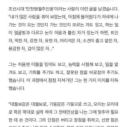
조선시대
‘
만천명월주인옹
’
이라는 사람이 이런 글을 남겼습니다
.
“
내가 많은 사람을 겪어 보았는데
,
아침에 들어왔다가 저녁에 나
가는 것이 오는 것인지 가는 것인지 모르는 자도 있고
,
하는 일
이 얼굴빛과 다르고 눈이 마음과 틀린 자가 있는가 하면
,
트인
자
,
막힌 자
,
강한 자
,
유한 자
,
어리석은 자
,
소견이 좁고 얕은 자
,
용감한 자
,
겁이 많은 자…
”
그는 처음엔 이들을 믿어도 보고
,
능력을 시험해 보고
,
일을 맡
겨도 보고
,
기회를 주기도 하고
,
잘못된 점을 바로잡아 주기도
했습니다
.
이 과정에서 점점 지쳐가던 그는 한 가지 이치를 터득
했습니다
.
“대들보감은 대들보로
,
기둥감은 기둥으로 쓰고
,
오리는 오리대
로 학은 학대로 살게 하여 그 천태만상을 나는 그에 맞추어 필요
한 데 쓴 것이다
.
그의 단점은 버리고 장점을 취하고
,
선한 점은