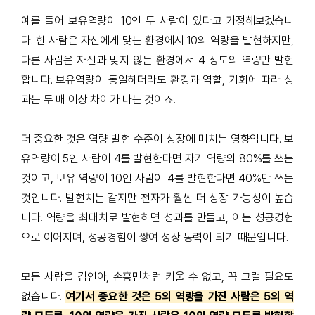
예를 들어 보유역량이
10
인 두 사람이 있다고 가정해보겠습니
다
.
한 사람은 자신에게 맞는 환경에서
10
의 역량을 발현하지만
,
다른 사람은 자신과 맞지 않는 환경에서
4
정도의 역량만 발현
합니다
.
보유역량이 동일하더라도 환경과 역할
,
기회에 따라 성
과는 두 배 이상 차이가 나는 것이죠
.
더 중요한 것은 역량 발현 수준이 성장에 미치는 영향입니다
.
보
유역량이
5
인 사람이
4
를 발현한다면 자기 역량의
80%
를 쓰는
것이고
,
보유 역량이
10
인 사람이
4
를 발현한다면
40%
만 쓰는
것입니다
.
발현치는 같지만 전자가 훨씬 더 성장 가능성이 높습
니다
.
역량을 최대치로 발현하면 성과를 만들고
,
이는 성공경험
으로 이어지며
,
성공경험이 쌓여 성장 동력이 되기 때문입니다
.
모든 사람을 김연아
,
손흥민처럼 키울 수 없고
,
꼭 그럴 필요도
없습니다
.
여기서 중요한 것은 5의 역량을 가진 사람은 5의 역