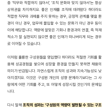
중
‘
직무와 적합하지 않아서
’, ‘
조직 문화와 맞지 않아서
’
는 항상
상위권을 차지하지요
.
좋은 인재를 조직에 데려왔다 하더라도
적합한 직무와 과제를 주지 못하는 경우
,
긍정적 관계를 맺을 환
경이 아닌 경우
,
업무에 몰입할 수 있는 문화가 아닌 경우 등이
이에 해당합니다
.
역량에 알맞은 기회나 환경과의 연결
,
즉 적재
적소가 잘 실현되지 않으면 좋은 인재가 떠나버리게 되는 경우
로 이어질 수 있습니다
.
이처럼 훌륭한 구성원들을 영입했다 하더라도 적절한 기회를 활
용해 성공경험을 쌓으며 성장할 환경을 만들지 못하면 채용의
의미가 반감됩니다
.
자연스럽게 조직의 성과와 지속가능성도 낮
아지겠지요
.
이것은 구성원 개인의 성향 문제라기보다는 그 사
람에게 어떤 기회를 주고, 또 어떻게 성장시킬 것인가의 문제입
니다
.
다시 말해
조직의 성과는 ‘구성원의 역량이 발현될 수 있는 구조