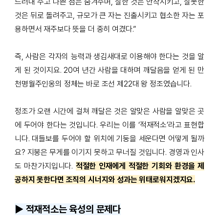
드러내 주고 나쁜 점은 숨겨주며
,
잘한 것은 안착시키고
,
잘못한
것은 뒤로 돌려주고
,
규모가 큰 자는 진출시키고 협소한 자는 포
용하면서 재주보다 뜻을 더 중히 여겼다
.”
즉
,
사람은 각자의 능력과 생김새대로 이용해야 한다는 것을 알
게 된 것이지요
. 20
여 년간 사람을 대하며 깨달음을 얻게 된 만
천명월주인옹의 정체는 바로 조선 제
22
대 왕 정조였습니다
.
정조가 오랜 시간에 걸쳐 깨달은 것은 알맞은 사람을 알맞은 곳
에 두어야 한다는 것입니다
.
우리는 이를
‘
적재적소
’
라고 표현합
니다
.
대들보를 두어야 할 위치에 기둥을 세운다면 어떻게 될까
요
?
지붕은 무게를 이기지 못하고 무너질 것입니다
.
경영과 인사
도 마찬가지입니다
.
적절한 인재에게 적절한 기회와 환경을 제
공하지 못한다면 조직의 시너지와 성과는 위태로워지겠지요.
▶️ 적재적소는 육성의 문제다