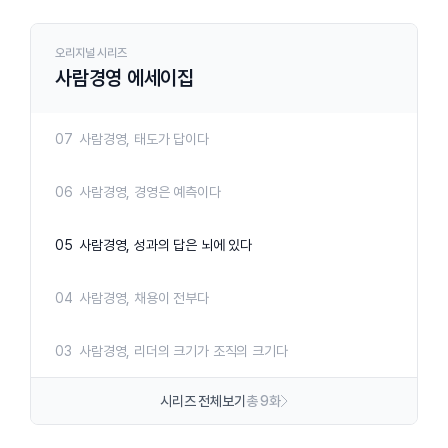
09
사람경영, 경영자의 삶은 책임이다
오리지널 시리즈
사람경영 에세이집
08
사람경영, 기업가정신은 사회적 책임이다
07
사람경영, 태도가 답이다
06
사람경영, 경영은 예측이다
05
사람경영, 성과의 답은 뇌에 있다
04
사람경영, 채용이 전부다
03
사람경영, 리더의 크기가 조직의 크기다
시리즈 전체보기
총 9화
02
사람경영, 욕망이 시장이다