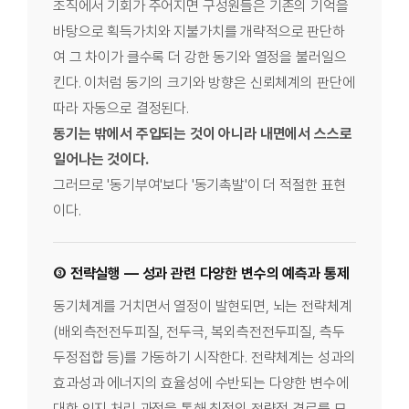
조직에서 기회가 주어지면 구성원들은 기존의 기억을
바탕으로 획득가치와 지불가치를 개략적으로 판단하
여 그 차이가 클수록 더 강한 동기와 열정을 불러일으
킨다. 이처럼 동기의 크기와 방향은 신뢰체계의 판단에
따라 자동으로 결정된다.
동기는 밖에서 주입되는 것이 아니라 내면에서 스스로
일어나는 것이다.
그러므로 '동기부여'보다 '동기촉발'이 더 적절한 표현
이다.
③ 전략실행 — 성과 관련 다양한 변수의 예측과 통제
동기체계를 거치면서 열정이 발현되면, 뇌는 전략체계
(배외측전전두피질, 전두극, 복외측전전두피질, 측두
두정접합 등)를 가동하기 시작한다. 전략체계는 성과의
효과성과 에너지의 효율성에 수반되는 다양한 변수에
대한 인지 처리 과정을 통해 최적의 전략적 경로를 모