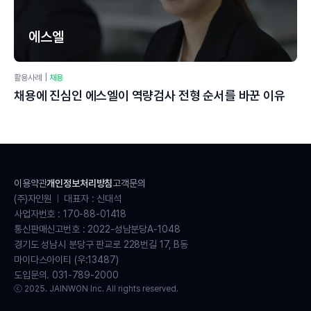
에스엘
활용사례
|
채용
채용에 진심인 에스엘이 역량검사 전형 순서를 바꾼 이유
이용약관
개인정보처리방침
고객문의
(주)자인원
대표자 : 신대석
사업자번호 : 170-88-01418
통신판매신고번호 : 2022-성남분당A-1048
경기도 성남시 분당구 판교로 228번길 17, B동
마이다스아이티 (우:13487)
도입문의. 031-789-2000
ⓒ 2025. JAINWON Inc. All rights reserved.