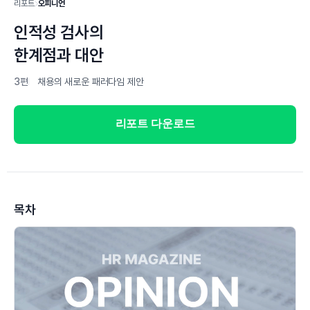
리포트
오피니언
인적성 검사의
한계점과 대안
3편
채용의 새로운 패러다임 제안
리포트 다운로드
목차