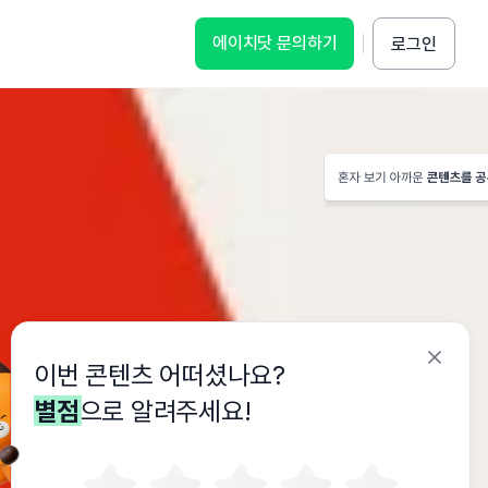
에이치닷 문의하기
로그인
블로그
청
무료 체험 가능한
역량 연구소
솔루션 데모
역량의 본질을 데이터로 탐구
뇌신경과학 역량 연구소
법
음
이번 콘텐츠 어떠셨나요?
별점
으로 알려주세요!