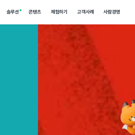
솔루션
콘텐츠
체험하기
고객사례
사람경영
리소스
H.성과
이벤트
H.성과 전체 소개 보러가기
람경영레터
역량검사 체험
고객사 인터뷰
아티클
채용 홈페이지 사례
채용 에이전트
사람경영포럼
데모 신
심 기능을
영자와 HR리더 전용
역량검사와 결과 리포트를
에이치닷을 만나 고민을
사람중심 HR경영의
채용사이트 빌더로 지원율
고민에 맞춰 자동화된 채용
대한민국 HR리더들의
도입 전 
성과/평가
진단/육성
아티클
세미나
드
리미엄 뉴스레터
받아볼 수 있는 5분 체험
해결한 고객사 이야기
새로운 관점을 여는 인사이트
상승을 경험한 고객 사례
전형을 경험하는 시뮬레이터
프라이빗 세미나
맞춤형 
트렌드부터 업무 TIP까지
HR 트렌드와 인사이트,
딩
성과경영
역량진단
실무에 도움되는 HR 블로그
HR 담당자 전용 맞춤 세미나
사자를 일잘러로
기업과 구성원의 성장을
데이터로 구성원을
리포트
 성장 솔루션
연결하는 상시 성과관리
더 잘 육성하는 방
HR 데이터 분석과 전문가의
인사평가
리더십진단
가이드를 담은 PDF 자료실
구성원 동기부여의 핵심,
성장을 이끄는
온에어
공정하고 투명한 인사평가
리더 육성의 첫 걸
HR 인플루언서와 멘토가
함께하는 실무 교육 클래스
툴즈
실무 부담을 덜어줄
93가지 HR 템플릿