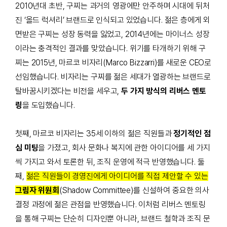
2010년대 초반, 구찌는 과거의 영광에만 안주하며 시대에 뒤처
진 ‘올드 럭셔리’ 브랜드로 인식되고 있었습니다. 젊은 층에게 외
면받은 구찌는 성장 동력을 잃었고, 2014년에는 마이너스 성장
이라는 충격적인 결과를 맞았습니다. 위기를 타개하기 위해 구
찌는 2015년, 마르코 비자리(Marco Bizzarri)를 새로운 CEO로
선임했습니다. 비자리는 구찌를 젊은 세대가 열광하는 브랜드로
탈바꿈시키겠다는 비전을 세우고,
두 가지 방식의 리버스 멘토
링
을 도입했습니다.
첫째, 마르코 비자리는 35세 이하의 젊은 직원들과
정기적인 점
심 미팅
을 가졌고, 회사 문화나 복지에 관한 아이디어를 세 가지
씩 가지고 와서 토론한 뒤, 조직 운영에 적극 반영했습니다. 둘
째
,
젊은 직원들이 경영진에게 아이디어를 직접 제안할 수 있는
그림자 위원회
(Shadow Committee)
를 신설하여 중요한 의사
결정 과정에 젊은 관점을 반영했습니다. 이처럼 리버스 멘토링
을 통해 구찌는 단순히 디자인뿐 아니라, 브랜드 철학과 조직 문