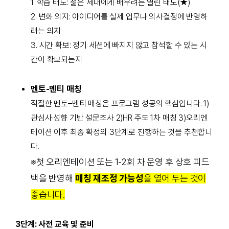
1. 학습 태도: 젊은 세대에게 배우려는 열린 태도(★)
2. 변화 의지: 아이디어를 실제 업무나 의사결정에 반영하
려는 의지
3. 시간 확보: 정기 세션에 빠지지 않고 참석할 수 있는 시
간이 확보되는지
멘토-멘티 매칭
적절한 멘토–멘티 매칭은 프로그램 성공의 핵심입니다. 1)
관
심사·성
향 기반 설문조사
2)HR 주도 1차 매칭
3)
오
리
엔
테
이
션
이
후
최
종
확
정
의
3단계로 진행하는 것을 추천합니
다.
※첫 오리엔테이션 또는 1-2회 차 운영 후 상호 피드
백을 반영해
매칭 재조정 가능성
을 열어 두는 것이
좋습니다.
3단계: 사전 교육 및 준비