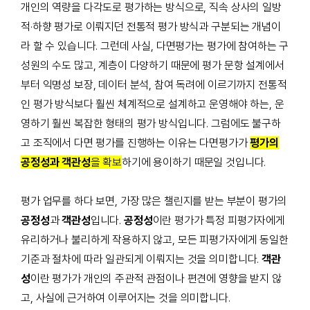
개인의 역량을 다각도로 평가하는 방식으로, 직속 상사의 일방
적·하향 평가로 이뤄지던 전통적 평가 방식과 구분되는 개념이
라 할 수 있습니다. 그런데 사실, 다면평가는 평가에 참여하는 구
성원의 수도 많고, 계층이 다양하기 때문에 평가 문항 설계에서
부터 익명성 보장, 데이터 분석, 참여 독려에 이르기까지 전통적
인 평가 방식보다 훨씬 체계적으로 설계하고 운영해야 하는, 운
영하기 훨씬 복잡한 형태의 평가 방식입니다. 그럼에도 불구하
고 조직에서 다면 평가를 진행하는 이유는 다면평가가
평가의
공정성과 객관성
을 확보
하기에 용이하기 때문일 것입니다.
평가 업무를 하다 보면
,
가장 많은 챌린지를 받는 부분이 평가의
공정성
과
객관성
입니다
.
공정성
이란 평가가 특정 피평가자에게
유리하거나 불리하게 작용하지 않고, 모든 피평가자에게 동일한
기준과 절차에 따라 일관되게 이뤄지는 것을 의미합니다.
객관
성
이란 평가가 개인의 주관적 관점이나 편견에 영향을 받지 않
고, 사실에 근거하여 이루어지는 것을 의미합니다.