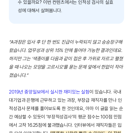
수 있을까요? 이번 컨텐츠에서는 인적성 검사의 실효
성에 대해서 살펴봅니다.
“A
과장은 입사 후 단 한 번도 진급이 누락되지 않고 승승장구해
왔습니다
.
업무성과 상위
15%
안에 들어야 가능한 결과인데요
.
하지만 그는
‘
색종이를 다음과 같이 접은 후 가위로 자르고 펼쳤
을 때 나오는 모양을 고르시오
’
를 묻는 문제 앞에서 한없이 작아
졌습니다
.”
2019년 중앙일보에서 실시한 재미있는 실험
이 있습니다
.
국내
대기업과 은행에 근무하고 있는 과장
,
부장급 재직자를 만나 인
적성검사 문제를 풀어보도록 한 것인데요
,
아마 이 글을 읽는 순
간 예상할 수 있듯이
‘
부장적성검사
’
의 평균 점수는
100
점 만점
에서 고작
16.25
점에 불과했습니다
.
인터뷰에서 재직자들은 입