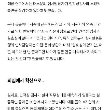
해당 연구에서는 대부분의 인사담당자가 인적성검사의 부정적
측면을 절감하고 있다고 밝혔습니다
.
문제 유출이나 시중에 난무하는 참고 서적
,
지원자의 연습과 암
기로 인한 변별력의 감소 등의 문제점으로 인해 인적성 검사의
실효성이 없다고 느낀다는 것이지요
.
특히 인터뷰에 참가한
K
은
행의 인사담당자는 이런 문제 상황에 대해
“
실효성이 없지만
,
어
떤 제도가 한 번 들어오면 나가기 힘든 만큼 계속해서 지속되고
있는 것 같다
”
고 언급하기도 했습니다
.
의심에서 확신으로
..
실제로
,
인적성 검사가 실제 직무성과를 예측하기 힘들다는 실
증적인 증거들 또한 제시되고 있습니다
.
예를 들어
A
기업의 사
례를 중심으로 한
이재영과 엄재근의 연구a
에서는 선발 과정에