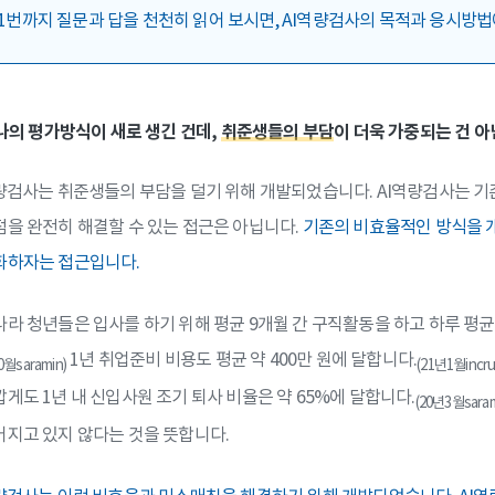
21번까지 질문과 답을 천천히 읽어 보시면, AI역량검사의 목적과 응시방법
하나의 평가방식이 새로 생긴 건데,
취준생들의 부담
이 더욱 가중되는 건 아
기
솔루션 소개서
해결한
채용부터 성과까지 한 번에
량검사는 취준생들의 부담을 덜기 위해 개발되었습니다. AI역량검사는 기
요.
확인할 수 있는 솔루션 소개서
을 완전히 해결할 수 있는 접근은 아닙니다.
기존의 비효율적인 방식을 
화하자는 접근입니다.
라 청년들은 입사를 하기 위해 평균 9개월 간 구직활동을 하고 하루 평
1년 취업준비 비용도 평균 약 400만 원에 달합니다.
0월saramin)
(21년1월incrui
게도 1년 내 신입사원 조기 퇴사 비율은 약 65%에 달합니다.
(20년3월saram
지고 있지 않다는 것을 뜻합니다.