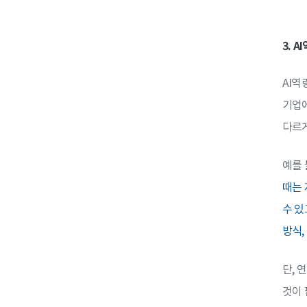
3. 
AI역
기업에
다르게
예를
때는 
수 있
방식,
단, 
것이 