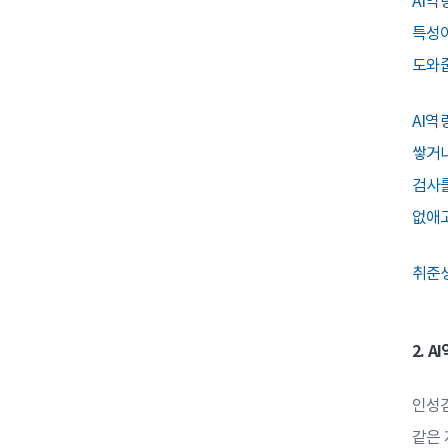
AI역
특성이
도와
AI역
쌓거나
검사를
없애고
취준생
2. 
인성검
같은 