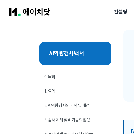
컨설팅
H.채용
AI 비서
H.채용 전체 소개 보러가기
솔루션 튜토리얼
사
에이치닷 솔루션 핵
경
AI 에이전트
선발
플래너
육성
AI역량검사 백서
모아둔 온라인 가이
프
마인드맵으로 업무 가이드를
채용 에이전트
역량검사
온보
제시하는 생성형 AI
AX 기반의 기업 맞춤형
일 잘하는 사람을
신규입
툴즈+
채용비서를 경험해 보세요.
제대로 선발하는 검사
키우는
0. 특허
클릭 한 번으로 HR 문서를
모집/관리
매칭솔루션
자동 완성하는 생성형 AI 툴즈
100만 명 인재풀 중
채용사이트 빌더
1. 요약
우리 기업에 딱 맞게 매칭!
지원자와의 첫 만남,
개발자검사
우리 회사의 첫 브랜딩
2. AI역량검사의 목적 및 배경
개발자 스킬 검증은 물론,
채용솔루션
이제는 태도도 함께
대규모 채용을 완벽히
3. 검사 체계 및 AI기술의 활용
관리하는 채용 솔루션
채용솔루션S