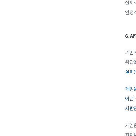
실제로
안정
6. 
기존 
응답을
살피는
게임을
어떤 
사람인
게임은
좌지우