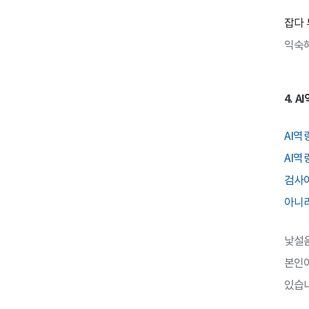
잡다 
익숙해
4. 
AI역
AI역
검사이
아니라
낯설음
본인이
있습니