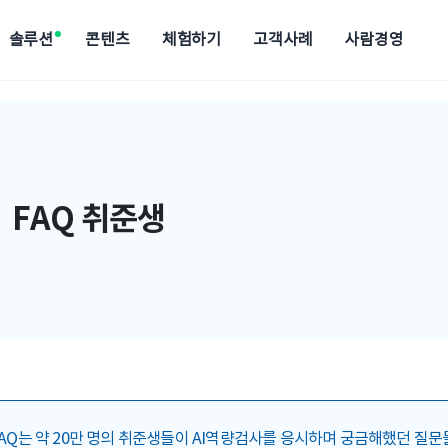
솔루션
콘텐츠
체험하기
고객사례
사람경영
리소스
H.성과
이벤트
H.성과 전체 소개 보러가기
람경영레터
역량검사 체험
고객사 인터뷰
아티클
채용 홈페이지 사례
채용 에이전트
사람경영포럼
데모 
심 기능을
영자와 HR리더 전용
역량검사와 결과 리포트를
에이치닷을 만나 고민을
사람중심 HR경영의
채용사이트 빌더로 지원율
고민에 맞춰 자동화된 채용
대한민국 HR리더들의
도입 전 
아티클
성과/평가
세미나
진단/육성
드
리미엄 뉴스레터
받아볼 수 있는 5분 체험
해결한 고객사 이야기
새로운 관점을 여는 인사이트
상승을 경험한 고객 사례
전형을 경험하는 시뮬레이터
프라이빗 세미나
맞춤형 
트렌드부터 업무 TIP까지
HR 트렌드와 인사이트,
딩
성과경영
역량진단
FAQ 취준생
실무에 도움되는 HR 블로그
HR 담당자 전용 맞춤 세미나
사자를 일잘러로
기업과 구성원의 성장을
데이터로 구성원을
리포트
 성장 솔루션
연결하는 상시 성과관리
더 잘 육성하는 방
HR 데이터 분석과 전문가의
인사평가
리더십진단
가이드를 담은 PDF 자료실
구성원 동기부여의 핵심,
성장을 이끄는
온에어
공정하고 투명한 인사평가
리더 육성의 첫 걸
HR 인플루언서와 멘토가
함께하는 실무 교육 클래스
툴즈
실무 부담을 덜어줄
93가지 HR 템플릿
FAQ는 약 20만 명의 취준생들이 AI역량검사를 응시하며 궁금해했던 질문