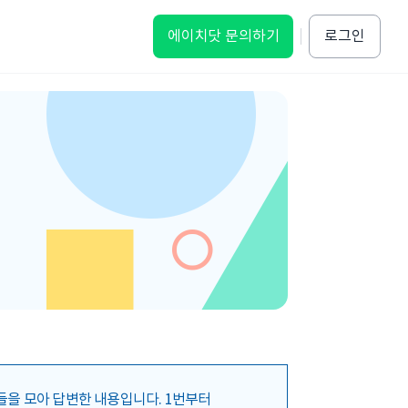
로그인
에이치닷 문의하기
블로그
신청
무료 체험 가능한
역량 연구소
솔루션 데모
역량의 본질을 데이터로 탐구
뇌신경과학 역량 연구소
법
음
들을 모아 답변한 내용입니다. 1번부터