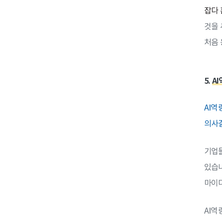
잡다 
것을 
처음 
5.
A
AI역
의사결
기업들
있습니
마이다
AI역