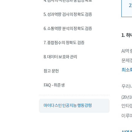
4. 검사의 객관성과 중립성 확보
중소기업에 특화된
수상시 채용 솔루션
5. 성과역량 검사의 정확도 검증
6. 소통역량 분석의 정확도 검증
1. 
공공·병원·학교 바로가기
고객사례 보러가
7. 종합점수의 정확도 검증
공정하고 효율적인 HR을 위한
에이치닷을 만나 고민을 
AI역
공공·병원·학교 전용 솔루션입니다.
고객사 이야기를 만나보세
8. 데이터 보호와 관리
문제점
최소
참고 문헌
FAQ - 취준생
우리나
(20년1
마이다스인 인공지능 행동강령
안타깝
이루어