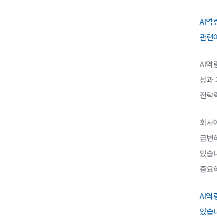
AI역
관련이
AI역
성과 
전략력
회사에
급변하
있습니
중요하
AI역
있습니