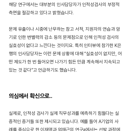
해당 연구에서는 대부분의 인사담당자가 인적성검사의 부정적
측면을 절감하고 있다고 밝혔습니다
.
문제 유출이나 시중에 난무하는 참고 서적
,
지원자의 연습과 암
기로 인한 변별력의 감소 등의 문제점으로 인해 인적성 검사의
실효성이 없다고 느낀다는 것이지요
.
특히 인터뷰에 참가한
K
은
행의 인사담당자는 이런 문제 상황에 대해
“
실효성이 없지만
,
어
떤 제도가 한 번 들어오면 나가기 힘든 만큼 계속해서 지속되고
있는 것 같다
”
고 언급하기도 했습니다
.
의심에서 확신으로
..
실제로
,
인적성 검사가 실제 직무성과를 예측하기 힘들다는 실
증적인 증거들 또한 제시되고 있습니다
.
예를 들어
A
기업의 사
례를 중심으로 한
이재영과 엄재근의 연구a
에서는 선발 과정에