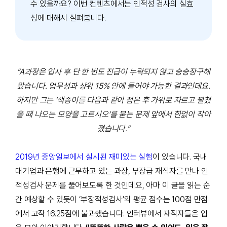
수 있을까요? 이번 컨텐츠에서는 인적성 검사의 실효
성에 대해서 살펴봅니다.
“A
과장은 입사 후 단 한 번도 진급이 누락되지 않고 승승장구해
왔습니다
.
업무성과 상위
15%
안에 들어야 가능한 결과인데요
.
하지만 그는
‘
색종이를 다음과 같이 접은 후 가위로 자르고 펼쳤
을 때 나오는 모양을 고르시오
’
를 묻는 문제 앞에서 한없이 작아
졌습니다
.”
2019년 중앙일보에서 실시된 재미있는 실험
이 있습니다
.
국내
대기업과 은행에 근무하고 있는 과장
,
부장급 재직자를 만나 인
적성검사 문제를 풀어보도록 한 것인데요
,
아마 이 글을 읽는 순
간 예상할 수 있듯이
‘
부장적성검사
’
의 평균 점수는
100
점 만점
에서 고작
16.25
점에 불과했습니다
.
인터뷰에서 재직자들은 입