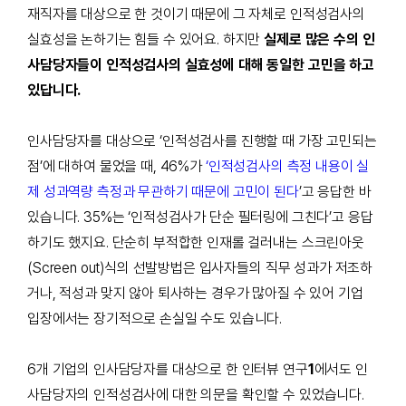
재직자를 대상으로 한 것이기 때문에 그 자체로 인적성검사의
실효성을 논하기는 힘들 수 있어요. 하지만
실제로 많은 수의 인
사담당자들이 인적성검사의 실효성에 대해 동일한 고민을 하고
있답니다.
인사담당자를 대상으로
‘
인적성검사를 진행할 때 가장 고민되는
점
’
에 대하여 물었을 때
, 46%
가
‘인적성검사의 측정 내용이 실
제 성과역량 측정과 무관하기 때문에 고민이 된다
’
고 응답한 바
있습니다
. 35%
는
‘
인적성검사가 단순 필터링에 그친다
’
고 응답
하기도 했지요
.
단순히 부적합한 인재롤 걸러내는 스크린아웃
(Screen out)
식의 선발방법은 입사자들의 직무 성과가 저조하
거나
,
적성과 맞지 않아 퇴사하는 경우가 많아질 수 있어 기업
입장에서는 장기적으로 손실일 수도 있습니다
.
6
개 기업의 인사담당자를 대상으로 한 인터뷰
연구
1
에서도 인
사담당자의 인적성검사에 대한 의문을 확인할 수 있었습니다
.