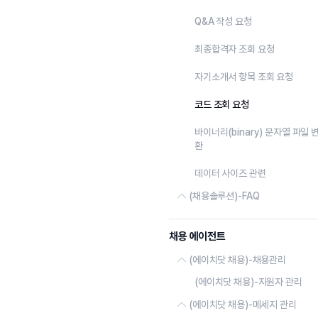
시스템 로그
결과 설정 관리
최종합격자
Q&A 작성 요청
개인정보로그
응시자 사이트 설정
게시판
최종합격자 조회 요청
메일/SMS
자기소개서 항목 조회 요청
다운로드
코드 조회 요청
채용사이트
바이너리(binary) 문자열 파일 
환
채용캠페인
데이터 사이즈 관련
통계
(채용솔루션)-FAQ
이용현황
안내 및 발표
채용 에이전트
전형
(에이치닷 채용)-채용관리
환경설정
(에이치닷 채용)-지원자 관리
에이치닷 채용
(에이치닷 채용)-메세지 관리
기타
생성