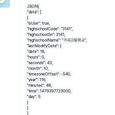
JSON
{
"data": [
{
"isUse": true,
"highschoolCode": "3141",
"highschoolSn": 3141,
"highschoolName": "가곡고등학교",
"lastModifyDate": {
"date": 18,
"hours": 0,
"seconds": 43,
"month": 10,
"timezoneOffset": -540,
"year": 116,
"minutes": 48,
"time": 1479397723000,
"day": 5
}
}
]