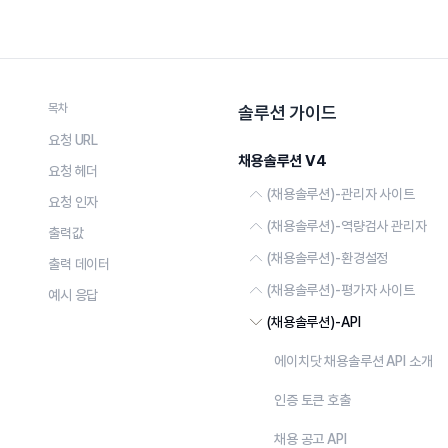
목차
솔루션 가이드
요청 URL
채용솔루션 V4
요청 헤더
(채용솔루션)-관리자 사이트
요청 인자
(채용솔루션)-역량검사 관리자
출력값
채용공고
(채용솔루션)-환경설정
출력 데이터
검사 설정
지원자
(채용솔루션)-평가자 사이트
예시 응답
기본제품설정
전형 관리
(New)채용 플래너
(채용솔루션)-API
지원자 평가
스페이스 설정
응시자 관리
지원서
에이치닷 채용솔루션 API 소개
Q&A
보안 설정
안내 메일/문자 관리
채용전형
인증 토큰 호출
공지사항
사용자 관리
구성원 관리
전형안내 및 발표
채용 공고 API