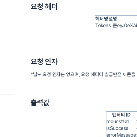
요청 헤더
헤더명
설명
Token
토큰
eyJ0eXA
변
요청 인자
*별도 요청 인자는 없으며, 요청 헤더에 발급받은 토큰을 
출력값
엔터티 ID
requestUrl
isSuccess
errorMessage