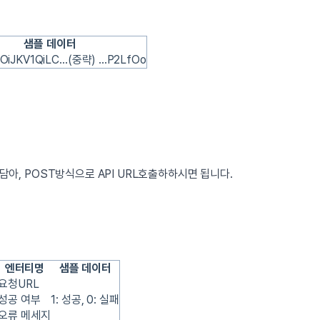
샘플 데이터
iOiJKV1QiLC…(중략) ...P2LfOo
담아, POST방식으로 API URL호출하하시면 됩니다.
엔터티명
샘플 데이터
요청URL
성공 여부
1: 성공, 0: 실패
오류 메세지