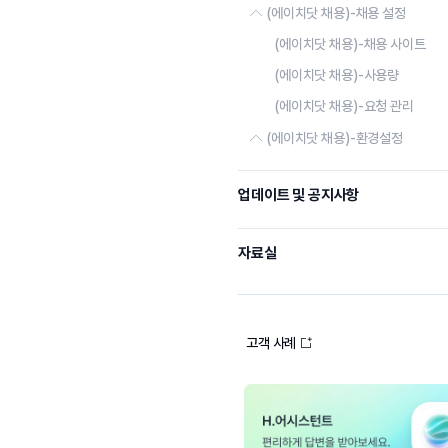
(에이치닷 채용)-채용 설정
메세지 현황
역량검사
목록
(에이치닷 채용)-채용 사이트
채용 코드
메세지 템플릿
공고
(에이치닷 채용)-사용량
동의서
지원서
(에이치닷 채용)-요청 관리
지원서
(에이치닷 채용)-환경설정
지원자 관리
평가 척도
기본 제품 설정
업데이트 및 공지사항
개인정보 처리방침
보안 설정
자료실
스페이스 설정
사용자 관리
시스템 로그
고객 사례
개인정보 로그