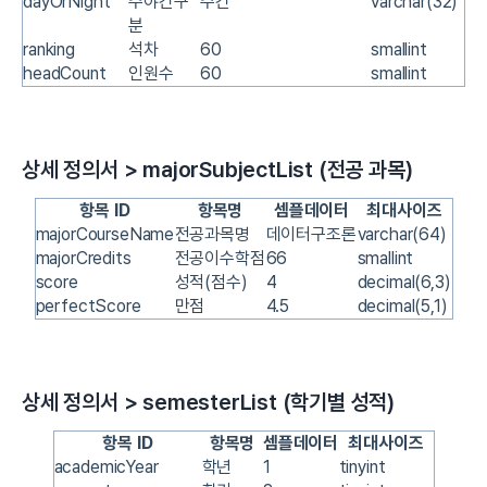
dayOrNight
주야간구
주간
varchar(32)
분
ranking
석차
60
smallint
headCount
인원수
60
smallint
상세 정의서 > majorSubjectList (전공 과목)
항목 ID
항목명
셈플데이터
최대사이즈
majorCourseName
전공과목명
데이터구조론
varchar(64)
majorCredits
전공이수학점
66
smallint
score
성적(점수)
4
decimal(6,3)
perfectScore
만점
4.5
decimal(5,1)
상세 정의서 > semesterList (학기별 성적)
항목 ID
항목명
셈플데이터
최대사이즈
academicYear
학년
1
tinyint