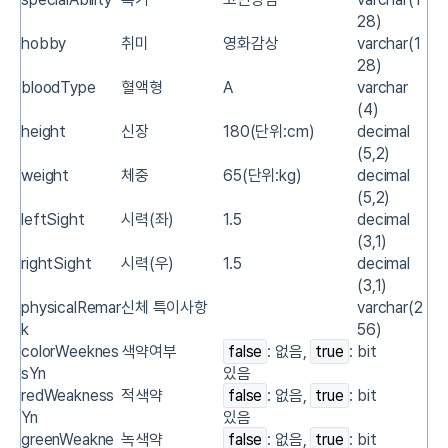
28)
hobby
취미
영화감상
varchar(1
28)
bloodType
혈액형
A
varchar
(4)
height
신장
180(단위:cm)
decimal
(5,2)
weight
체중
65(단위:kg)
decimal
(5,2)
leftSight
시력(좌)
1.5
decimal
(3,1)
rightSight
시력(우)
1.5
decimal
(3,1)
physicalRemar
신체 특이사항
varchar(2
k
56)
colorWeeknes
색약여부
false
: 없음,
true
:
bit
sYn
있음
redWeakness
적색약
false
: 없음,
true
:
bit
Yn
있음
greenWeakne
녹색약
false
: 없음,
true
:
bit