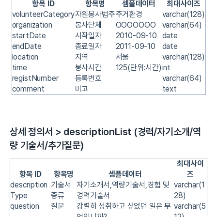
항목 ID
항목명
셈플데이터
최대사이즈
volunteerCategory
자원봉사범주
주거환경
varchar(128)
organization
봉사단체
OOOOOOO
varchar(64)
startDate
시작일자
2010-09-10
date
endDate
종료일자
2011-09-10
date
location
지역
서울
varchar(128)
time
봉사시간
125(단위:시간)
int
registNumber
등록번호
varchar(64)
comment
비고
text
상세 정의서 > descriptionList (경력/자기소개/역
량 기술서/추가질문)
최대사이
항목 ID
항목명
셈플데이터
즈
description
기술서
자기소개서,역량기술서,경험 및
varchar(1
Type
종류
경력기술서
28)
question
질문
강렬히 성취하고 싶었던 일은 무
varchar(5
엇입니까?
12)