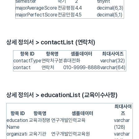
semester
학기
2
tinyint
majorAverageScore
전공평점
4.4
decimal(6,3)
majorPerfectScore
전공만점
4.5
decimal(5,1)
상세 정의서 > contactList (연락처)
항목 ID
항목명
셈플데이터
최대사이즈
contactType
연락처구분
휴대전화
varchar(32)
contact
연락처
010-9999-8888
varchar(64)
상세 정의서 > educationList (교육이수사항)
최대사이
항목 ID
항목명
셈플데이터
즈
education
교육과정명
연구개발인력교육
varchar
Name
(128)
organizati
교육기관
연구개발인력교육원
varchar