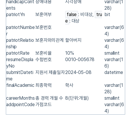
handicapCont
장애내용
시각장애
varchar(1
ents
28)
patriotYn
보훈여부
false
: 비대상,
tru
bit
e
: 대상
patriotNumbe
보훈번호
varchar(6
r
4)
patriotRelatio
보훈자와의관계
할아버지
varchar(6
nship
4)
patriotRate
보훈비율
10%
smallint
resumeDispla
수험번호
0010-005678
varchar(1
yNo
6)
submitDateti
지원서 제출일자
2024-05-08
datetime
me
finalAcademic
최종학력
학사
varchar(1
28)
careerMonths
총 경력 개월 수
8(단위:개월)
smallint
addpointCode
가점코드
varchar(6
4)