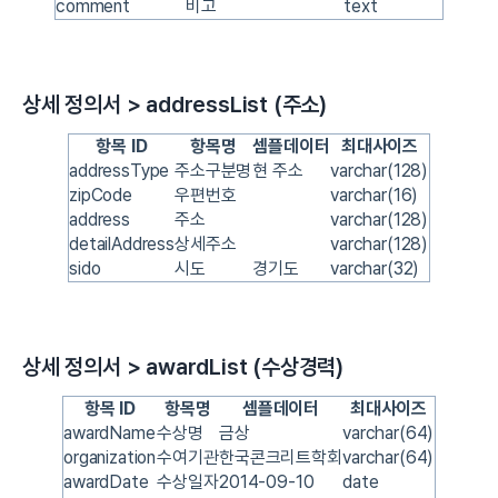
comment
비고
text
상세 정의서 > addressList (주소)
항목 ID
항목명
셈플데이터
최대사이즈
addressType
주소구분명
현 주소
varchar(128)
zipCode
우편번호
varchar(16)
address
주소
varchar(128)
detailAddress
상세주소
varchar(128)
sido
시도
경기도
varchar(32)
상세 정의서 > awardList (수상경력)
항목 ID
항목명
셈플데이터
최대사이즈
awardName
수상명
금상
varchar(64)
organization
수여기관
한국콘크리트학회
varchar(64)
awardDate
수상일자
2014-09-10
date