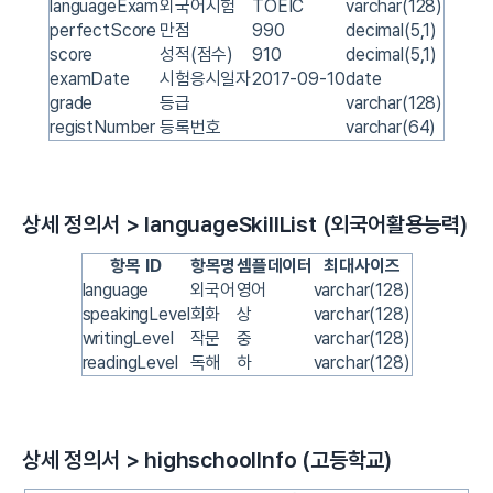
languageExam
외국어시험
TOEIC
varchar(128)
perfectScore
만점
990
decimal(5,1)
score
성적(점수)
910
decimal(5,1)
examDate
시험응시일자
2017-09-10
date
grade
등급
varchar(128)
registNumber
등록번호
varchar(64)
상세 정의서 > languageSkillList (외국어활용능력)
항목 ID
항목명
셈플데이터
최대사이즈
language
외국어
영어
varchar(128)
speakingLevel
회화
상
varchar(128)
writingLevel
작문
중
varchar(128)
readingLevel
독해
하
varchar(128)
상세 정의서 > highschoolInfo (고등학교)