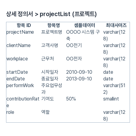
상세 정의서 > projectList (프로젝트)
항목 ID
항목명
셈플데이터
최대사이즈
projectName
프로젝트명
OOOO 시스템 구
varchar(12
축
8)
clientName
고객사명
OO전기
varchar(12
8)
workplace
근무처
OO전자
varchar(12
8)
startDate
시작일자
2010-09-10
date
endDate
종료일자
2013-09-10
date
performWork
주요업무성
varchar(51
과
2)
contributionRat
기여도
50%
smallint
e
role
역할
varchar(12
8)