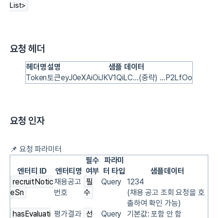
List>
요청 헤더
헤더명
설명
샘플 데이터
Token
토큰
eyJ0eXAiOiJKV1QiLC…(중략) ...P2LfOo
요청 인자
📌 요청 파라미터
필수
파라미
엔터티 ID
엔터티명
여부
터 타입
샘플데이터
recruitNotic
채용공고
필
Query
1234
eSn
번호
수
(채용 공고 조회 요청을 호
출하여 확인 가능)
hasEvaluati
평가결과
선
Query
기본값: 포함 안 함