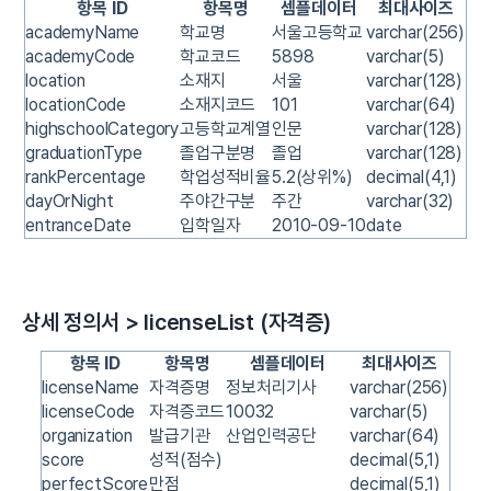
항목 ID
항목명
셈플데이터
최대사이즈
academyName
학교명
서울고등학교
varchar(256)
academyCode
학교코드
5898
varchar(5)
location
소재지
서울
varchar(128)
locationCode
소재지코드
101
varchar(64)
highschoolCategory
고등학교계열
인문
varchar(128)
graduationType
졸업구분명
졸업
varchar(128)
rankPercentage
학업성적비율
5.2(상위%)
decimal(4,1)
dayOrNight
주야간구분
주간
varchar(32)
entranceDate
입학일자
2010-09-10
date
상세 정의서 > licenseList (자격증)
항목 ID
항목명
셈플데이터
최대사이즈
licenseName
자격증명
정보처리기사
varchar(256)
licenseCode
자격증코드
10032
varchar(5)
organization
발급기관
산업인력공단
varchar(64)
score
성적(점수)
decimal(5,1)
perfectScore
만점
decimal(5,1)