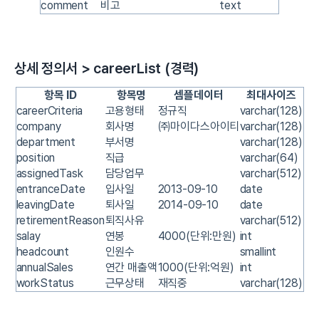
comment
비고
text
상세 정의서 > careerList (경력)
항목 ID
항목명
셈플데이터
최대사이즈
careerCriteria
고용형태
정규직
varchar(128)
company
회사명
㈜마이다스아이티
varchar(128)
department
부서명
varchar(128)
position
직급
varchar(64)
assignedTask
담당업무
varchar(512)
entranceDate
입사일
2013-09-10
date
leavingDate
퇴사일
2014-09-10
date
retirementReason
퇴직사유
varchar(512)
salay
연봉
4000(단위:만원)
int
headcount
인원수
smallint
annualSales
연간 매출액
1000(단위:억원)
int
workStatus
근무상태
재직중
varchar(128)