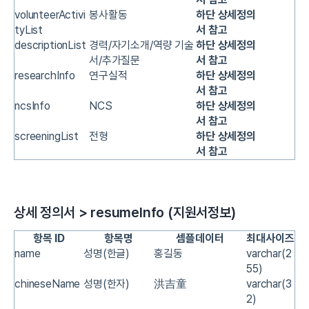
volunteerActivi
봉사활동
하단 상세정의
tyList
서 참고
descriptionList
경력/자기소개/역량 기술
하단 상세정의
서/추가질문
서 참고
researchInfo
연구실적
하단 상세정의
서 참고
ncsInfo
NCS
하단 상세정의
서 참고
screeningList
전형
하단 상세정의
서 참고
상세 정의서 > resumeInfo (지원서정보)
항목 ID
항목명
셈플데이터
최대사이즈
name
성명(한글)
홍길동
varchar(2
55)
chineseName
성명(한자)
洪吉童
varchar(3
2)