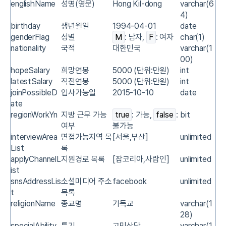
englishName
성명(영문)
Hong Kil-dong
varchar(6
4)
birthday
생년월일
1994-04-01
date
genderFlag
성별
M
: 남자,
F
: 여자
char(1)
nationality
국적
대한민국
varchar(1
00)
hopeSalary
희망연봉
5000 (단위:만원)
int
latestSalary
직전연봉
5000 (단위:만원)
int
joinPossibleD
입사가능일
2015-10-10
date
ate
regionWorkYn
지방 근무 가능
true
: 가능,
false
:
bit
여부
불가능
interviewArea
면접가능지역 목
[서울,부산]
unlimited
List
록
applyChannelL
지원경로 목록
[잡코리아,사람인]
unlimited
ist
snsAddressLis
소셜미디어 주소
facebook
unlimited
t
목록
religionName
종교명
기독교
varchar(1
28)
specialAbility
특기
고민상담
varchar(1