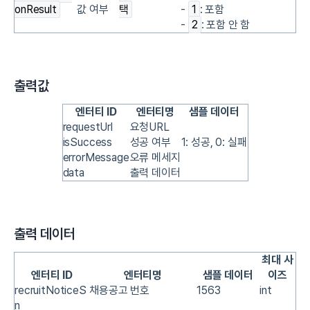
onResult
값 여부
택
-
1
: 포함
-
2
: 포함 안 함
출력값
엔터티 ID
엔터티명
샘플 데이터
requestUrl
요청URL
isSuccess
성공 여부
1: 성공, 0: 실패
errorMessage
오류 메세지
data
출력 데이터
출력 데이터
최대 사
엔터티 ID
엔터티명
샘플 데이터
이즈
recruitNoticeS
채용공고 번호
1563
int
n