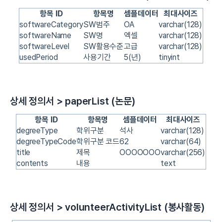
항목 ID
항목명
셈플데이터
최대사이즈
softwareCategory
SW범주
OA
varchar(128)
softwareName
SW명
엑셀
varchar(128)
softwareLevel
SW활용수준
고급
varchar(128)
usedPeriod
사용기간
5(년)
tinyint
상세 정의서 > paperList (논문)
항목 ID
항목명
셈플데이터
최대사이즈
degreeType
학위구분
석사
varchar(128)
degreeTypeCode
학위구분 코드
62
varchar(64)
title
제목
OOOOOOO
varchar(256)
contents
내용
text
상세 정의서 > volunteerActivityList (봉사활동)