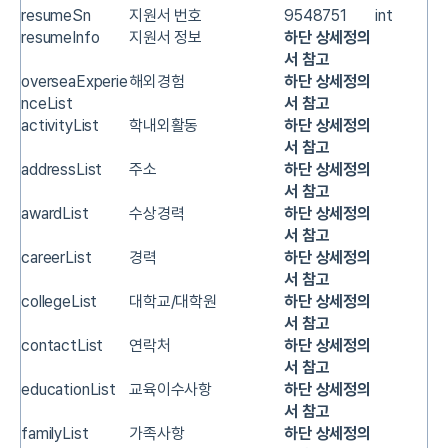
resumeSn
지원서 번호
9548751
int
resumeInfo
지원서 정보
하단 상세정의
서 참고
overseaExperie
해외경험
하단 상세정의
nceList
서 참고
activityList
학내외활동
하단 상세정의
서 참고
addressList
주소
하단 상세정의
서 참고
awardList
수상경력
하단 상세정의
서 참고
careerList
경력
하단 상세정의
서 참고
collegeList
대학교/대학원
하단 상세정의
서 참고
contactList
연락처
하단 상세정의
서 참고
educationList
교육이수사항
하단 상세정의
서 참고
familyList
가족사항
하단 상세정의