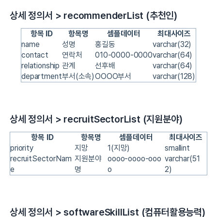
상세 정의서 > recommenderList (추천인)
항목 ID
항목명
셈플데이터
최대사이즈
name
성명
홍길동
varchar(32)
contact
연락처
010-0000-0000
varchar(64)
relationship
관계
선후배
varchar(64)
department
부서(소속)
OOOO부서
varchar(128)
상세 정의서 > recruitSectorList (지원분야)
항목 ID
항목명
셈플데이터
최대사이즈
priority
지망
1(지망)
smallint
recruitSectorNam
지원분야
oooo-oooo-ooo
varchar(51
e
명
o
2)
상세 정의서 > softwareSkillList (컴퓨터활용능력)