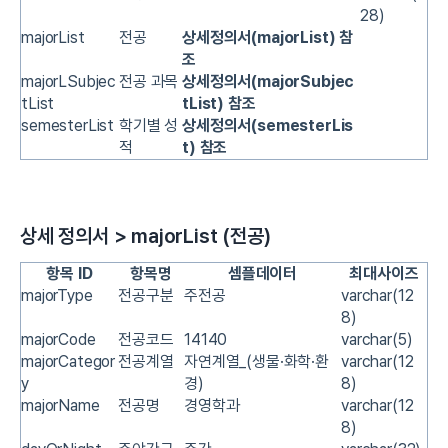
28)
majorList
전공
상세정의서(majorList) 참
조
majorLSubjec
전공 과목
상세정의서(majorSubjec
tList
tList) 참조
semesterList
학기별 성
상세정의서(semesterLis
적
t) 참조
상세 정의서 > majorList (전공)
항목 ID
항목명
셈플데이터
최대사이즈
majorType
전공구분
주전공
varchar(12
8)
majorCode
전공코드
14140
varchar(5)
majorCategor
전공계열
자연계열_(생물·화학·환
varchar(12
y
경)
8)
majorName
전공명
경영학과
varchar(12
8)