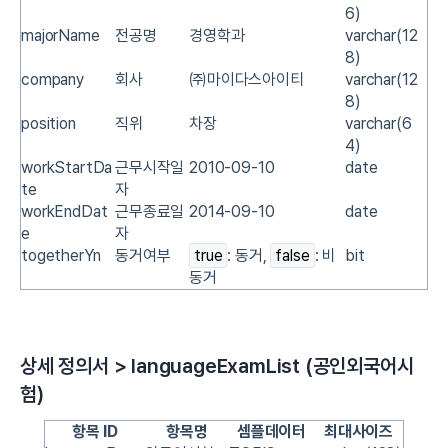
6)
majorName
전공명
경영학과
varchar(12
8)
company
회사
㈜마이다스아이티
varchar(12
8)
position
직위
차장
varchar(6
4)
workStartDa
근무시작일
2010-09-10
date
te
자
workEndDat
근무종료일
2014-09-10
date
e
자
togetherYn
동거여부
true
: 동거,
false
: 비
bit
동거
상세 정의서 > languageExamList (공인외국어시
험)
항목 ID
항목명
셈플데이터
최대사이즈