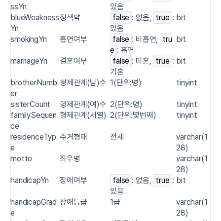
ssYn
있음
blueWeakness
청색약
false
: 없음,
true
:
bit
Yn
있음
smokingYn
흡연여부
false
: 비흡연,
tru
bit
e
: 흡연
marriageYn
결혼여부
false
: 미혼,
true
:
bit
기혼
brotherNumb
형제관계(남)수
1(단위:명)
tinyint
er
sisterCount
형제관계(여)수
2(단위:명)
tinyint
familySequen
형제관계(서열)
2(단위:몇번째)
tinyint
ce
residenceTyp
주거형태
전세
varchar(1
e
28)
motto
좌우명
varchar(1
28)
handicapYn
장애여부
false
: 없음,
true
:
bit
있음
handicapGrad
장애등급
1급
varchar(1
e
28)