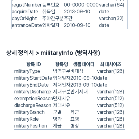
registNumber
등록번호
00-0000-0000
varchar(64)
acquireDate
취득일
2013-09-10
date
dayOrNight
주야간구분
주간
varchar(32)
entranceDate
입학일자
2010-09-10
date
상세 정의서 > militaryInfo (병역사항)
항목 ID
항목명
셈플데이터
최대사이즈
militaryType
병역구분
비대상
varchar(128)
militaryStartDate
입대일자
2010-09-10
date
militaryEndDate
제대일자
2013-09-10
date
militaryDischarge
제대구분
만기제대
varchar(128)
exemptionReason
면제사유
varchar(512)
dischargeReason
제대사유
varchar(512)
militaryBranch
군별
육군
varchar(128)
militaryRole
병과
표병
varchar(128)
militaryPosition
계급
병장
varchar(128)