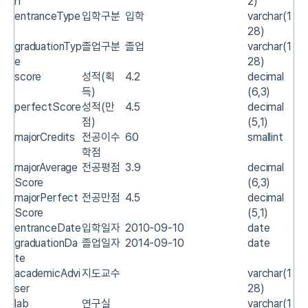
h
2)
entranceType
입학구분
입학
varchar(1
28)
graduationTyp
졸업구분
졸업
varchar(1
e
28)
score
성적(획
4.2
decimal
득)
(6,3)
perfectScore
성적(만
4.5
decimal
점)
(5,1)
majorCredits
전공이수
60
smallint
학점
majorAverage
전공평점
3.9
decimal
Score
(6,3)
majorPerfect
전공만점
4.5
decimal
Score
(5,1)
entranceDate
입학일자
2010-09-10
date
graduationDa
졸업일자
2014-09-10
date
te
academicAdvi
지도교수
varchar(1
ser
28)
lab
연구실
varchar(1