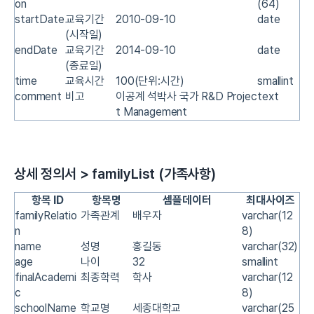
on
(64)
startDate
교육기간
2010-09-10
date
(시작일)
endDate
교육기간
2014-09-10
date
(종료일)
time
교육시간
100(단위:시간)
smallint
comment
비고
이공계 석박사 국가 R&D Projec
text
t Management
상세 정의서 > familyList (가족사항)
항목 ID
항목명
셈플데이터
최대사이즈
familyRelatio
가족관계
배우자
varchar(12
n
8)
name
성명
홍길동
varchar(32)
age
나이
32
smallint
finalAcademi
최종학력
학사
varchar(12
c
8)
schoolName
학교명
세종대학교
varchar(25