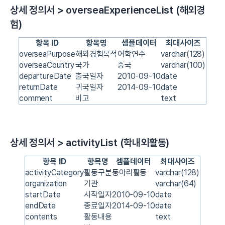
상세 정의서 > overseaExperienceList (해외경
험)
항목 ID
항목명
셈플데이터
최대사이즈
overseaPurpose
해외경험목적
어학연수
varchar(128)
overseaCountry
국가
중국
varchar(100)
departureDate
출국일자
2010-09-10
date
returnDate
귀국일자
2014-09-10
date
comment
비고
text
상세 정의서 > activityList (학내외활동)
항목 ID
항목명
셈플데이터
최대사이즈
activityCategory
활동구분
동아리활동
varchar(128)
organization
기관
varchar(64)
startDate
시작일자
2010-09-10
date
endDate
종료일자
2014-09-10
date
contents
활동내용
text