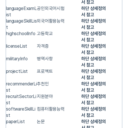
서 참고
languageExamL
공인외국어시험
하단 상세정의
ist
서 참고
languageSkillLis
외국어활용능력
하단 상세정의
t
서 참고
highschoolInfo
고등학교
하단 상세정의
서 참고
licenseList
자격증
하단 상세정의
서 참고
militaryInfo
병역사항
하단 상세정의
서 참고
projectList
프로젝트
하단 상세정의
서 참고
recommenderLi
추천인
하단 상세정의
st
서 참고
recruitSectorLi
지원분야
하단 상세정의
st
서 참고
softwareSkillLi
컴퓨터활용능력
하단 상세정의
st
서 참고
paperList
논문
하단 상세정의
서 참고